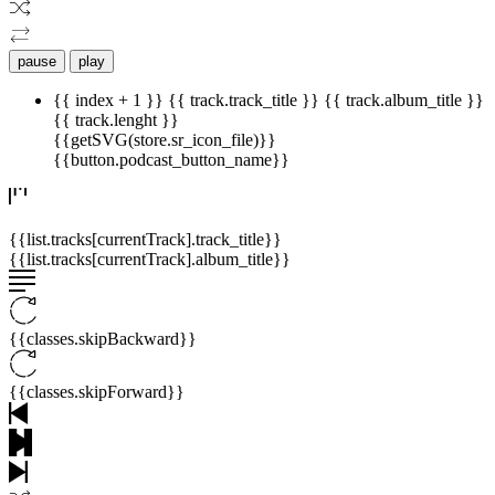
pause
play
{{ index + 1 }}
{{ track.track_title }}
{{ track.album_title }}
{{ track.lenght }}
{{getSVG(store.sr_icon_file)}}
{{button.podcast_button_name}}
{{list.tracks[currentTrack].track_title}}
{{list.tracks[currentTrack].album_title}}
{{classes.skipBackward}}
{{classes.skipForward}}