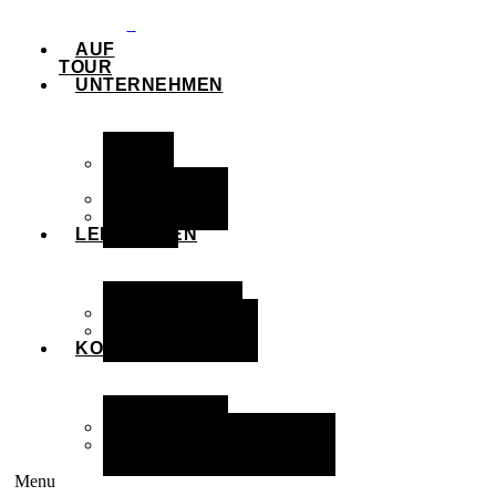
AUF
TOUR
UNTERNEHMEN
ÜBER
UNS
PARTNER
AGB
LEISTUNGEN
PRODUKTE
LEISTUNGEN
KONTAKT
ANFAHRT
KONTAKTFORMULAR
Menu