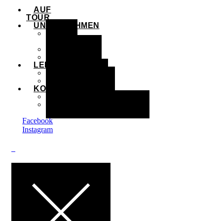
AUF
TOUR
UNTERNEHMEN
ÜBER
UNS
PARTNER
AGB
LEISTUNGEN
PRODUKTE
LEISTUNGEN
KONTAKT
ANFAHRT
KONTAKTFORMULAR
Facebook
Instagram