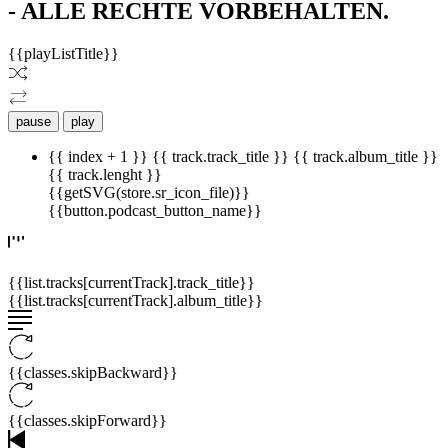
- ALLE RECHTE VORBEHALTEN.
{{playListTitle}}
pause
play
{{ index + 1 }}
{{ track.track_title }}
{{ track.album_title }}
{{ track.lenght }}
{{getSVG(store.sr_icon_file)}}
{{button.podcast_button_name}}
{{list.tracks[currentTrack].track_title}}
{{list.tracks[currentTrack].album_title}}
{{classes.skipBackward}}
{{classes.skipForward}}