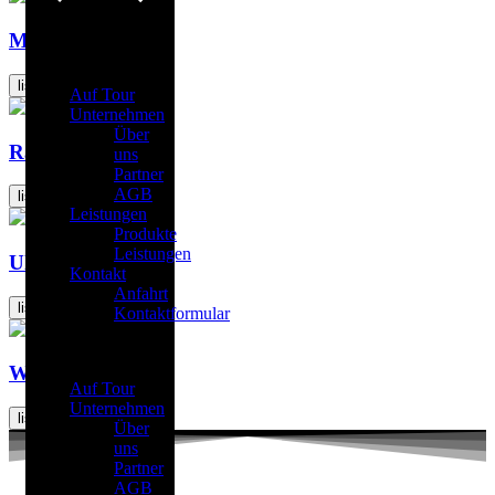
Maskatomb
listen
Auf Tour
Unternehmen
Über
Raymayor
uns
Partner
AGB
listen
Leistungen
Produkte
Leistungen
Ultrasonic
Kontakt
Anfahrt
listen
Kontaktformular
Menu
Wyclef
Auf Tour
Unternehmen
listen
Über
uns
Partner
AGB