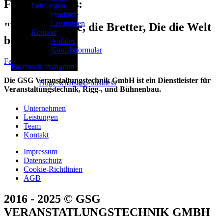
Folgen Sie Uns:
Leistungen
Produkte
Leistungen
"Wir haben Sie, die Bretter, Die die Welt
Kontakt
bedeuten!"
Anfahrt
Kontaktformular
Facebook-f
Instagram
Facebook
Instagram
Die GSG Veranstaltungstechnik GmbH ist ein Dienstleister für
Huge-whatsapp-business
Veranstaltungstechnik, Rigg-, und Bühnenbau.
Unternehmen
Leistungen
Team
Kontakt
Impressum
Datenschutz
Cookie-Richtlinien
AGB
2016 - 2025 © GSG
VERANSTATLUNGSTECHNIK GMBH