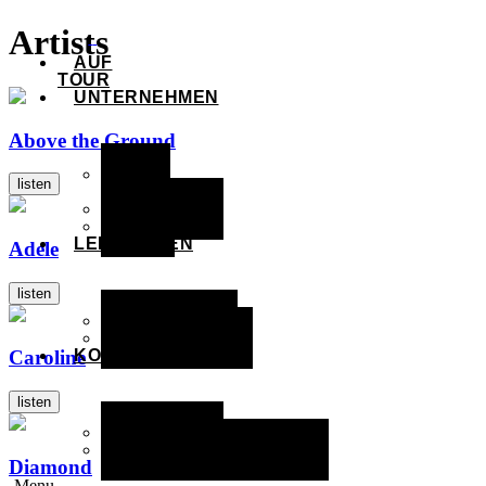
Artists
AUF
TOUR
UNTERNEHMEN
Above the Ground
ÜBER
listen
UNS
PARTNER
AGB
LEISTUNGEN
Adele
listen
PRODUKTE
LEISTUNGEN
KONTAKT
Caroline
listen
ANFAHRT
KONTAKTFORMULAR
Diamond
Menu